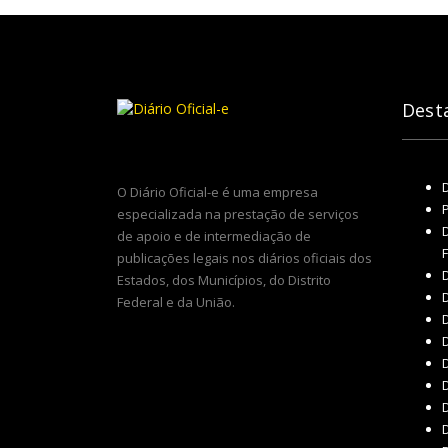
Dest
O Diário Oficial-e é uma empresa
especializada na prestação de serviços
D
de apoio e de intermediação de
publicações legais nos diários oficiais dos
D
Estados, dos Municípios, do Distrito
D
Federal e da União.
D
D
D
D
D