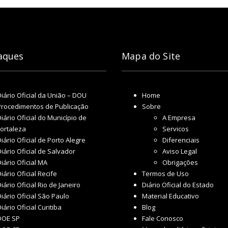
aques
Mapa do Site
Diário Oficial da União – DOU
Home
Procedimentos de Publicação
Sobre
iário Oficial do Município de
A Empresa
Fortaleza
Servicos
iário Oficial de Porto Alegre
Diferenciais
iário Oficial de Salvador
Aviso Legal
iário Oficial MA
Obrigações
iário Oficial Recife
Termos de Uso
iário Oficial Rio de Janeiro
Diário Oficial do Estado
iário Oficial São Paulo
Material Educativo
iário Oficial Curitiba
Blog
DOE SP
Fale Conosco