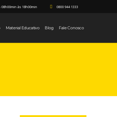
s 08h00min às 18h00min
0800 944 1333
o
Material Educativo
Blog
Fale Conosco